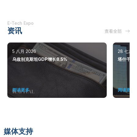
E-Tech Expo
资讯
查看全部
5 八月 2026
28 七月 2
乌兹别克斯坦GDP增长8.5%
塔什干巩
阅读更多
阅读更多
媒体支持