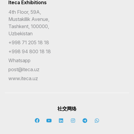
Iteca Exhibitions
埃塞俄比亚
4th Floor, 59A,
Mustakillik Avenue,
基里巴斯
Tashkent, 100000,
塔吉克斯坦
Uzbekistan
+998 71 205 18 18
塞内加尔
+998 94 800 18 18
塞尔维亚
Whatsapp
塞拉利昂
post@iteca.uz
www.iteca.uz
塞浦路斯
塞舌尔
墨西哥
社交网络
多哥
多明尼加共和国