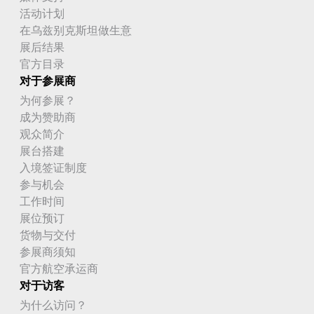
卡塔尔
活动计划
在乌兹别克斯坦做生意
卢旺达
展后结果
官方目录
卢森堡
对于参展商
印度
为何参展？
成为赞助商
印度尼西亚
观众简介
展台搭建
危地马拉
入境签证制度
厄瓜多尔
参与机会
工作时间
厄立特里亚
展位预订
货物与交付
叙利亚
参展商须知
古巴
官方航空承运商
对于访客
台湾
为什么访问？