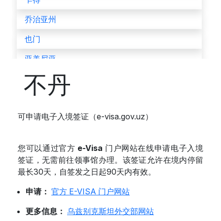
乔治亚州
也门
亚美尼亚
不丹
以色列
伊拉克
可申请电子入境签证（e-visa.gov.uz）
伊朗
伯利兹
您可以通过官方
e-Visa
门户网站在线申请电子入境
佛得角
签证，无需前往领事馆办理。该签证允许在境内停留
最长30天，自签发之日起90天内有效。
俄罗斯联邦
申请：
官方 E-VISA 门户网站
保加利亚
更多信息：
乌兹别克斯坦外交部网站
克罗地亚