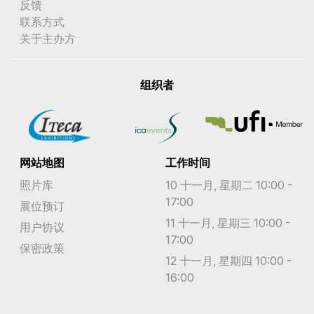
反馈
联系方式
圣巴泰勒米岛
关于主办方
圣文森特和格林纳丁斯
圣皮埃尔和密克隆群岛
组织者
圣诞岛
圣赫勒拿岛
网站地图
工作时间
圣马丁岛
照片库
10 十一月, 星期二 10:00 -
圣马丁岛
17:00
展位预订
11 十一月, 星期三 10:00 -
圣马力诺
用户协议
17:00
保密政策
圭亚那
12 十一月, 星期四 10:00 -
16:00
坦桑尼亚
埃及