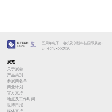
加纳
加蓬
匈牙利
北朝鲜
五周年电子、电机及创新科技国际展览-
北马其顿
E-TechExpo2026
北马里亚纳群岛
展览
南乔治亚岛和南桑威奇群岛
关于展会
产品类别
南苏丹
参展商名单
南非
商业计划
官方支持
博内尔岛、圣尤斯特歇斯岛和萨巴岛
地点及工作时间
世博日报
博茨瓦纳
媒体支持