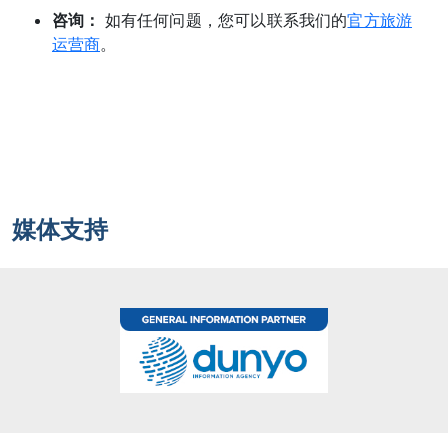
咨询：
如有任何问题，您可以联系我们的
官方旅游
关岛
运营商
。
冈比亚
冰岛
几内亚
几内亚比绍
媒体支持
列支敦士登
刚果
刚果民主共和国
利比亚
利比里亚
加拿大