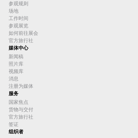
史瓦帝尼
参观规则
场地
吉尔吉斯斯坦
工作时间
参观展览
吉布提
如何前往展会
哈萨克斯坦
官方旅行社
媒体中心
哥伦比亚
新闻稿
照片库
哥斯达黎加
视频库
喀麦隆
消息
注册为媒体
图瓦卢
服务
土库曼斯坦
国家焦点
货物与交付
圣卢西亚
官方旅行社
签证
圣基茨和尼维斯
组织者
圣多美和普林西比