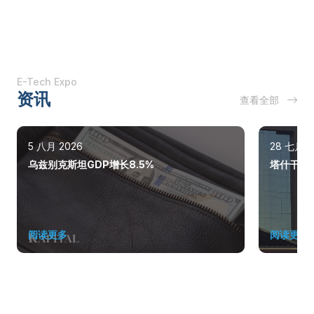
E-Tech Expo
资讯
查看全部
5 八月 2026
28 七月 2
乌兹别克斯坦GDP增长8.5%
塔什干巩
阅读更多
阅读更多