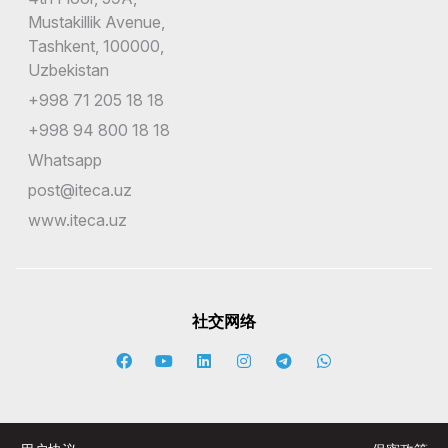
Mustakillik Avenue,
Tashkent, 100000,
Uzbekistan
+998 71 205 18 18
+998 94 800 18 18
Whatsapp
post@iteca.uz
www.iteca.uz
社交网络