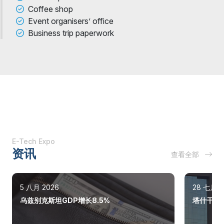
Coffee shop
Event organisers’ office
Business trip paperwork
E-Tech Expo
资讯
查看全部
5 八月 2026
28 七月 2
乌兹别克斯坦GDP增长8.5%
塔什干巩