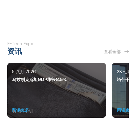
E-Tech Expo
资讯
查看全部
5 八月 2026
28 七月 2
乌兹别克斯坦GDP增长8.5%
塔什干巩
阅读更多
阅读更多