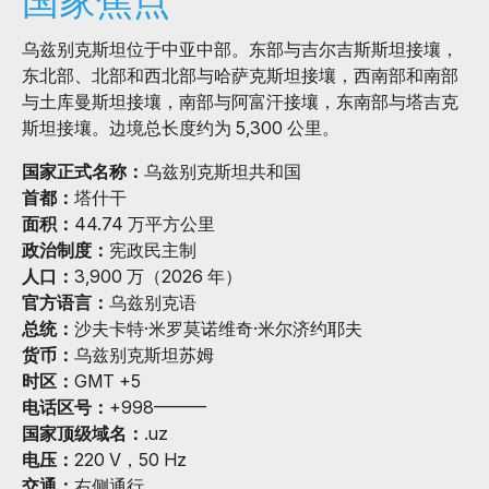
国家焦点
乌兹别克斯坦位于中亚中部。东部与吉尔吉斯斯坦接壤，
东北部、北部和西北部与哈萨克斯坦接壤，西南部和南部
与土库曼斯坦接壤，南部与阿富汗接壤，东南部与塔吉克
斯坦接壤。边境总长度约为 5,300 公里。
国家正式名称：
乌兹别克斯坦共和国
首都：
塔什干
面积：
44.74 万平方公里
政治制度：
宪政民主制
人口：
3,900 万（2026 年）
官方语言：
乌兹别克语
总统：
沙夫卡特·米罗莫诺维奇·米尔济约耶夫
货币：
乌兹别克斯坦苏姆
时区：
GMT +5
电话区号：
+998———
国家顶级域名：
.uz
电压：
220 V，50 Hz
交通：
右侧通行