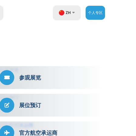
ZH
个人专区
UZ
EN
RU
参观展览
展位预订
官方航空承运商