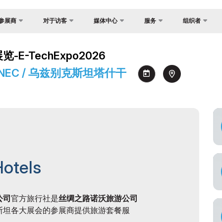
参展商
对于访客
媒体中心
服务
组织者
反馈
国家焦点
新闻稿
为什么访问？
展？
-TechExpo2026
联系方式
货物与交付
照片库
参观规则
助商
心 NEC / 乌兹别克斯坦塔什干
关于主办方
官方旅行社
视频库
场地
介
签证
消息
工作时间
建
注册为媒体
参观展览
证制度
如何前往展会
会
官方旅行社
间
Hotels
订
交付
公司
官方旅行社是
丝绸之路诺沃旅游公司
斯坦各大展会的参展商提供旅游套餐服
须知