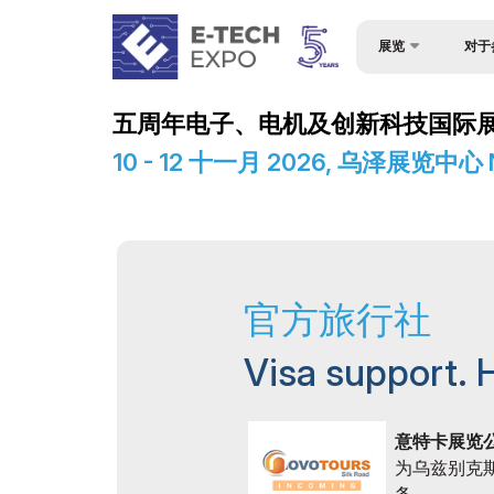
展览
对于
为何参
关于展会
五周年电子、电机及创新科技国际展览-E
成为赞
产品类别
10 - 12 十一月 2026, 乌泽展览中
观众简
参展商名单
展台搭
商业计划
入境签
官方支持
官方旅行社
参与机
地点及工作时间
工作时
世博日报
Visa support. 
展位预
媒体支持
货物与
活动计划
意特卡展览
为乌兹别克
参展商
在乌兹别克斯坦做生意