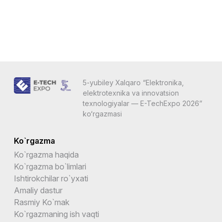
5-yubiley Xalqaro “Elektronika,
elektrotexnika va innovatsion
texnologiyalar — E-TechExpo 2026”
ko‘rgazmasi
Ko`rgazma
Ko`rgazma haqida
Ko`rgazma bo`limlari
Ishtirokchilar ro`yxati
Amaliy dastur
Rasmiy Ko`mak
Ko`rgazmaning ish vaqti