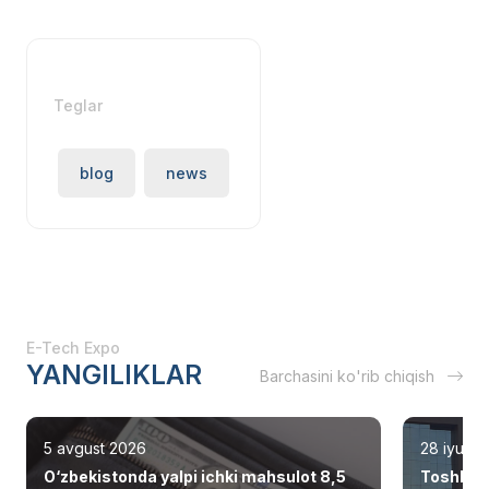
Teglar
blog
news
E-Tech Expo
YANGILIKLAR
Barchasini ko'rib chiqish
5 avgust 2026
28 iyul 2
O‘zbekistonda yalpi ichki mahsulot 8,5
Toshken