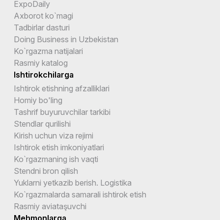
ExpoDaily
Axborot ko`magi
Tadbirlar dasturi
Doing Business in Uzbekistan
Ko`rgazma natijalari
Rasmiy katalog
Ishtirokchilarga
Ishtirok etishning afzalliklari
Homiy bo'ling
Tashrif buyuruvchilar tarkibi
Stendlar qurilishi
Kirish uchun viza rejimi
Ishtirok etish imkoniyatlari
Ko`rgazmaning ish vaqti
Stendni bron qilish
Yuklarni yetkazib berish. Logistika
Ko`rgazmalarda samarali ishtirok etish
Rasmiy aviataşuvchi
Mehmonlarga