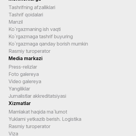
Tashrifning afzalliklari
Tashrif qoidalari
Manzil
Ko`rgazmaning ish vaqti
Ko`rgazmaga tashrif buyuring
Ko`rgazmaga qanday borish mumkin
Rasmiy turoperator
Media markazi
Press-relizlar
Foto galereya
Video galereya
Yangiliklar
Jurnalistlar akkreditatsiyasi
Xizmatlar
Mamlakat haqida ma`lumot
Yuklarni yetkazib berish. Logistika
Rasmiy turoperator
Viza