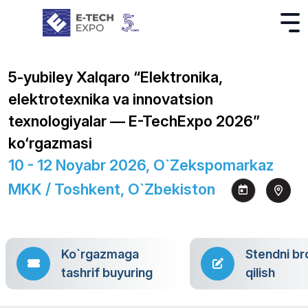
5-yubiley Xalqaro “Elektronika,
elektrotexnika va innovatsion
texnologiyalar — E-TechExpo 2026”
ko‘rgazmasi
10 - 12 Noyabr 2026, O`zekspomarkaz
MKK / Toshkent, O`zbekiston
Ko`rgazmaga
Stendni br
tashrif buyuring
qilish