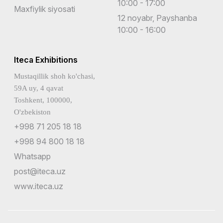
10:00 - 17:00
Maxfiylik siyosati
12 noyabr, Payshanba
10:00 - 16:00
Iteca Exhibitions
Mustaqillik shoh ko'chasi,
59A uy, 4 qavat
Toshkent, 100000,
O'zbekiston
+998 71 205 18 18
+998 94 800 18 18
Whatsapp
post@iteca.uz
www.iteca.uz