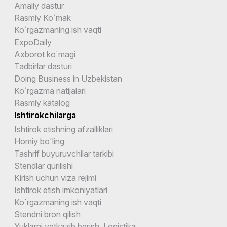
Amaliy dastur
Rasmiy Ko`mak
Ko`rgazmaning ish vaqti
ExpoDaily
Axborot ko`magi
Tadbirlar dasturi
Doing Business in Uzbekistan
Ko`rgazma natijalari
Rasmiy katalog
Ishtirokchilarga
Ishtirok etishning afzalliklari
Homiy bo'ling
Tashrif buyuruvchilar tarkibi
Stendlar qurilishi
Kirish uchun viza rejimi
Ishtirok etish imkoniyatlari
Ko`rgazmaning ish vaqti
Stendni bron qilish
Yuklarni yetkazib berish. Logistika