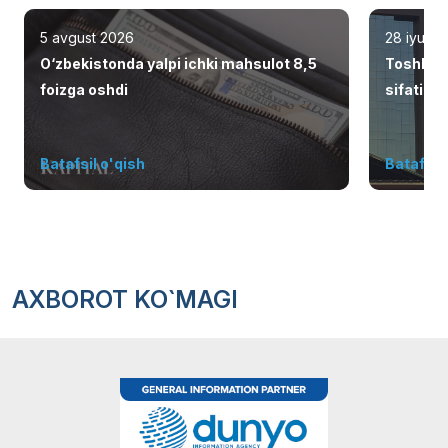
5 avgust 2026
28 iyul 2
O‘zbekistonda yalpi ichki mahsulot 8,5
Toshken
foizga oshdi
sifatid
Batafsil o'qish
Batafsil 
AXBOROT KO`MAGI