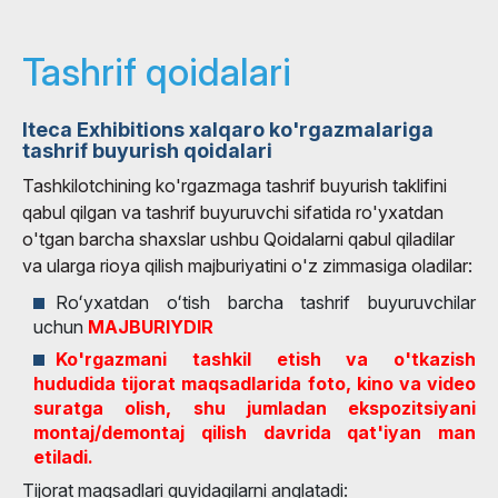
Tashrif qoidalari
Iteca Exhibitions xalqaro ko'rgazmalariga
tashrif buyurish qoidalari
Tashkilotchining ko'rgazmaga tashrif buyurish taklifini
qabul qilgan va tashrif buyuruvchi sifatida ro'yxatdan
o'tgan barcha shaxslar ushbu Qoidalarni qabul qiladilar
va ularga rioya qilish majburiyatini o'z zimmasiga oladilar:
Roʻyxatdan oʻtish barcha tashrif buyuruvchilar
uchun
MAJBURIYDIR
Ko'rgazmani tashkil etish va o'tkazish
hududida tijorat maqsadlarida foto, kino va video
suratga olish, shu jumladan ekspozitsiyani
montaj/demontaj qilish davrida qat'iyan man
etiladi.
Tijorat maqsadlari quyidagilarni anglatadi: