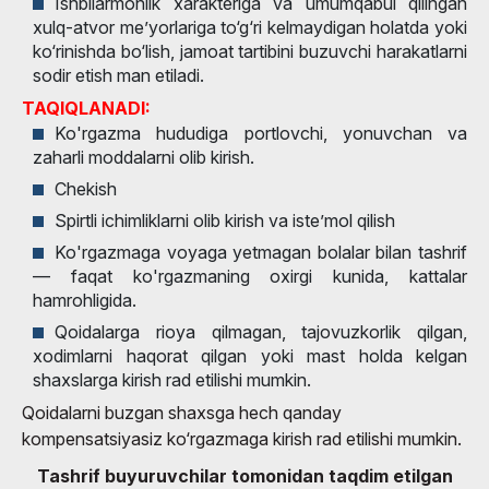
Ishbilarmonlik xarakteriga va umumqabul qilingan
xulq-atvor me’yorlariga to‘g‘ri kelmaydigan holatda yoki
ko‘rinishda bo‘lish, jamoat tartibini buzuvchi harakatlarni
sodir etish man etiladi.
TAQIQLANADI:
Ko'rgazma hududiga portlovchi, yonuvchan va
zaharli moddalarni olib kirish.
Chekish
Spirtli ichimliklarni olib kirish va iste’mol qilish
Ko'rgazmaga voyaga yetmagan bolalar bilan tashrif
— faqat ko'rgazmaning oxirgi kunida, kattalar
hamrohligida.
Qoidalarga rioya qilmagan, tajovuzkorlik qilgan,
xodimlarni haqorat qilgan yoki mast holda kelgan
shaxslarga kirish rad etilishi mumkin.
Qoidalarni buzgan shaxsga hech qanday
kompensatsiyasiz ko‘rgazmaga kirish rad etilishi mumkin.
Tashrif buyuruvchilar tomonidan taqdim etilgan