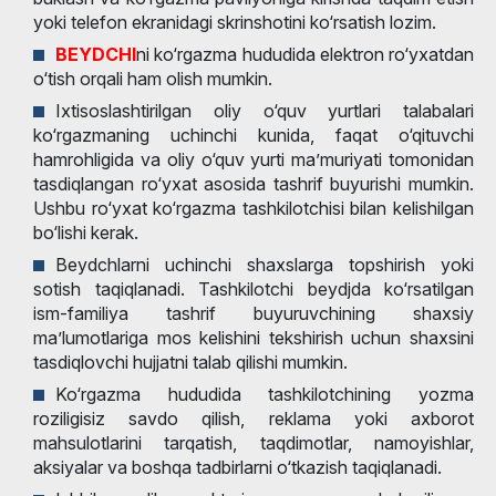
yoki telefon ekranidagi skrinshotini ko‘rsatish lozim.
BEYDCHI
ni ko‘rgazma hududida elektron ro‘yxatdan
o‘tish orqali ham olish mumkin.
Ixtisoslashtirilgan oliy o‘quv yurtlari talabalari
ko‘rgazmaning uchinchi kunida, faqat o‘qituvchi
hamrohligida va oliy o‘quv yurti ma’muriyati tomonidan
tasdiqlangan ro‘yxat asosida tashrif buyurishi mumkin.
Ushbu ro‘yxat ko‘rgazma tashkilotchisi bilan kelishilgan
bo‘lishi kerak.
Beydchlarni uchinchi shaxslarga topshirish yoki
sotish taqiqlanadi. Tashkilotchi beydjda ko‘rsatilgan
ism-familiya tashrif buyuruvchining shaxsiy
ma’lumotlariga mos kelishini tekshirish uchun shaxsini
tasdiqlovchi hujjatni talab qilishi mumkin.
Ko‘rgazma hududida tashkilotchining yozma
roziligisiz savdo qilish, reklama yoki axborot
mahsulotlarini tarqatish, taqdimotlar, namoyishlar,
aksiyalar va boshqa tadbirlarni o‘tkazish taqiqlanadi.