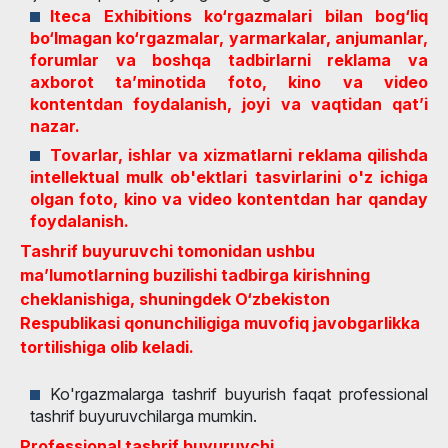
Iteca Exhibitions ko‘rgazmalari bilan bog‘liq
bo‘lmagan ko‘rgazmalar, yarmarkalar, anjumanlar,
forumlar va boshqa tadbirlarni reklama va
axborot ta’minotida foto, kino va video
kontentdan foydalanish, joyi va vaqtidan qat’i
nazar.
Tovarlar, ishlar va xizmatlarni reklama qilishda
intellektual mulk ob'ektlari tasvirlarini o'z ichiga
olgan foto, kino va video kontentdan har qanday
foydalanish.
Tashrif buyuruvchi tomonidan ushbu
ma’lumotlarning buzilishi tadbirga kirishning
cheklanishiga, shuningdek O‘zbekiston
Respublikasi qonunchiligiga muvofiq javobgarlikka
tortilishiga olib keladi.
Ko'rgazmalarga tashrif buyurish faqat professional
tashrif buyuruvchilarga mumkin.
Professional tashrif buyuruvchi