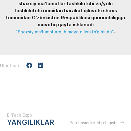
shaxsiy ma’lumotlar tashkilotchi va/yoki
tashkilotchi nomidan harakat qiluvchi shaxs
tomonidan O‘zbekiston Respublikasi qonunchiligiga
muvofiq qayta ishlanadi
.
"Shaxsiy ma’lumotlarni himoya qilish to‘g‘risida"
Ulashish
E-Tech Expo
YANGILIKLAR
Barchasini ko'rib chiqish