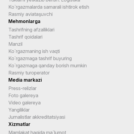
Ko`rgazmalarda samarali ishtirok etish
Rasmiy aviataşuvchi
Mehmonlarga
Tashrifning afzalliklari
Tashrif qoidalari
Manzil
Ko`rgazmaning ish vaqti
Ko`rgazmaga tashrif buyuring
Ko`rgazmaga qanday borish mumkin
Rasmiy turoperator
Media markazi
Press-relizlar
Foto galereya
Video galereya
Yangiliklar
Jurnalistlar akkreditatsiyasi
Xizmatlar
Mamlakat haqida ma`lumot