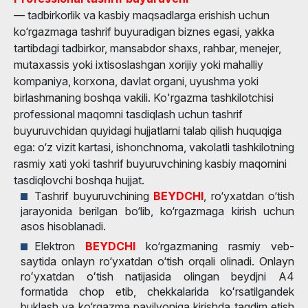
— tadbirkorlik va kasbiy maqsadlarga erishish uchun
ko‘rgazmaga tashrif buyuradigan biznes egasi, yakka
tartibdagi tadbirkor, mansabdor shaxs, rahbar, menejer,
mutaxassis yoki ixtisoslashgan xorijiy yoki mahalliy
kompaniya, korxona, davlat organi, uyushma yoki
birlashmaning boshqa vakili. Ko'rgazma tashkilotchisi
professional maqomni tasdiqlash uchun tashrif
buyuruvchidan quyidagi hujjatlarni talab qilish huquqiga
ega: o‘z vizit kartasi, ishonchnoma, vakolatli tashkilotning
rasmiy xati yoki tashrif buyuruvchining kasbiy maqomini
tasdiqlovchi boshqa hujjat.
Tashrif buyuruvchining
BEYDCHI
, ro‘yxatdan o‘tish
jarayonida berilgan bo‘lib, ko‘rgazmaga kirish uchun
asos hisoblanadi.
Elektron
BEYDCHI
ko‘rgazmaning rasmiy veb-
saytida onlayn ro‘yxatdan o‘tish orqali olinadi. Onlayn
roʻyxatdan oʻtish natijasida olingan beydjni A4
formatida chop etib, chekkalarida koʻrsatilgandek
buklash va ko‘rgazma pavilyoniga kirishda taqdim etish