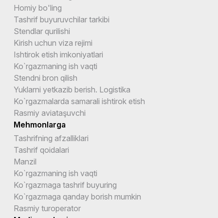
Homiy bo'ling
Tashrif buyuruvchilar tarkibi
Stendlar qurilishi
Kirish uchun viza rejimi
Ishtirok etish imkoniyatlari
Ko`rgazmaning ish vaqti
Stendni bron qilish
Yuklarni yetkazib berish. Logistika
Ko`rgazmalarda samarali ishtirok etish
Rasmiy aviataşuvchi
Mehmonlarga
Tashrifning afzalliklari
Tashrif qoidalari
Manzil
Ko`rgazmaning ish vaqti
Ko`rgazmaga tashrif buyuring
Ko`rgazmaga qanday borish mumkin
Rasmiy turoperator