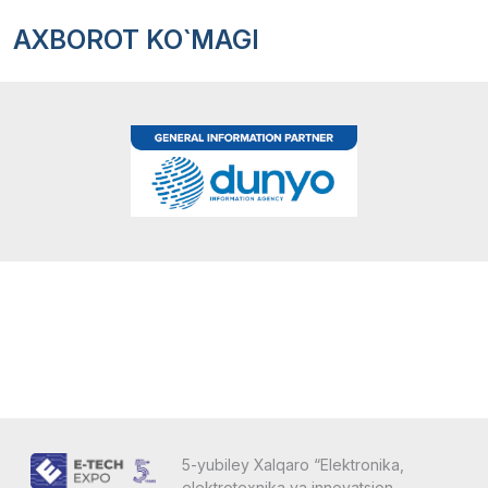
AXBOROT KO`MAGI
5-yubiley Xalqaro “Elektronika,
elektrotexnika va innovatsion