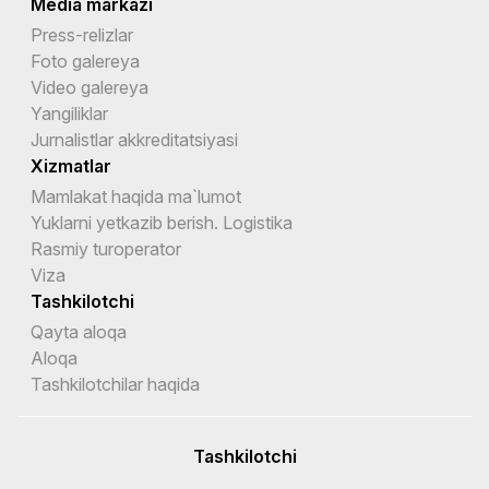
Media markazi
Press-relizlar
Foto galereya
Video galereya
Yangiliklar
Jurnalistlar akkreditatsiyasi
Xizmatlar
Mamlakat haqida ma`lumot
Yuklarni yetkazib berish. Logistika
Rasmiy turoperator
Viza
Tashkilotchi
Qayta aloqa
Aloqa
Tashkilotchilar haqida
Tashkilotchi