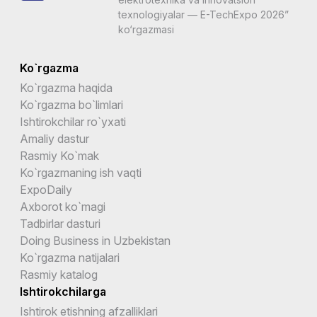
texnologiyalar — E-TechExpo 2026”
ko‘rgazmasi
Ko`rgazma
Ko`rgazma haqida
Ko`rgazma bo`limlari
Ishtirokchilar ro`yxati
Amaliy dastur
Rasmiy Ko`mak
Ko`rgazmaning ish vaqti
ExpoDaily
Axborot ko`magi
Tadbirlar dasturi
Doing Business in Uzbekistan
Ko`rgazma natijalari
Rasmiy katalog
Ishtirokchilarga
Ishtirok etishning afzalliklari