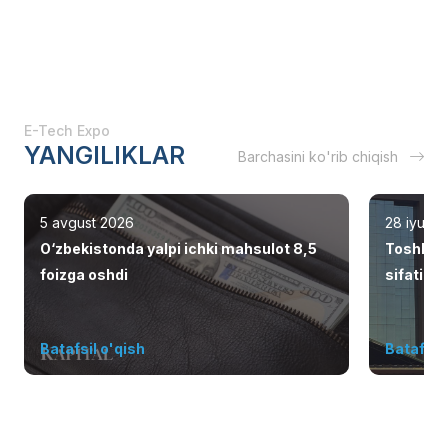
E-Tech Expo
YANGILIKLAR
Barchasini ko'rib chiqish
5 avgust 2026
28 iyul 2
O‘zbekistonda yalpi ichki mahsulot 8,5
Toshken
foizga oshdi
sifatid
Batafsil o'qish
Batafsil 