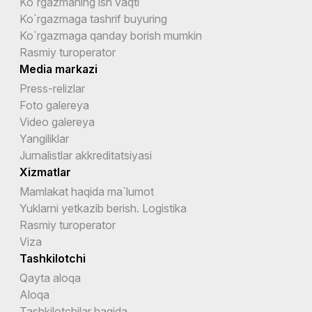
Ko`rgazmaning ish vaqti
Ko`rgazmaga tashrif buyuring
Ko`rgazmaga qanday borish mumkin
Rasmiy turoperator
Media markazi
Press-relizlar
Foto galereya
Video galereya
Yangiliklar
Jurnalistlar akkreditatsiyasi
Xizmatlar
Mamlakat haqida ma`lumot
Yuklarni yetkazib berish. Logistika
Rasmiy turoperator
Viza
Tashkilotchi
Qayta aloqa
Aloqa
Tashkilotchilar haqida