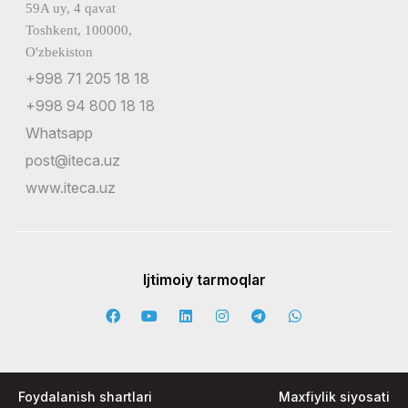
59A uy, 4 qavat
Toshkent, 100000,
O'zbekiston
+998 71 205 18 18
+998 94 800 18 18
Whatsapp
post@iteca.uz
www.iteca.uz
Ijtimoiy tarmoqlar
Foydalanish shartlari
Maxfiylik siyosati