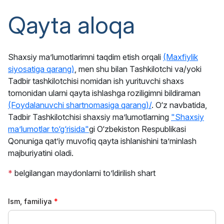
Qayta aloqa
Shaxsiy maʼlumotlarimni taqdim etish orqali
(Maxfiylik
siyosatiga qarang)
, men shu bilan Tashkilotchi va/yoki
Tadbir tashkilotchisi nomidan ish yurituvchi shaxs
tomonidan ularni qayta ishlashga roziligimni bildiraman
(Foydalanuvchi shartnomasiga qarang)/
. O‘z navbatida,
Tadbir Tashkilotchisi shaxsiy ma’lumotlarning
"Shaxsiy
ma’lumotlar to‘g‘risida"
gi O‘zbekiston Respublikasi
Qonuniga qat’iy muvofiq qayta ishlanishini ta’minlash
majburiyatini oladi.
*
belgilangan maydonlarni to’ldirilish shart
Ism, familiya