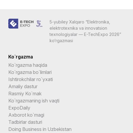
5-yubiley Xalqaro “Elektronika,
elektrotexnika va innovatsion
texnologiyalar — E-TechExpo 2026”
ko‘rgazmasi
Ko`rgazma
Ko`rgazma haqida
Ko`rgazma bo`limlari
Ishtirokchilar ro`yxati
Amaliy dastur
Rasmiy Ko`mak
Ko`rgazmaning ish vaqti
ExpoDaily
Axborot ko`magi
Tadbirlar dasturi
Doing Business in Uzbekistan