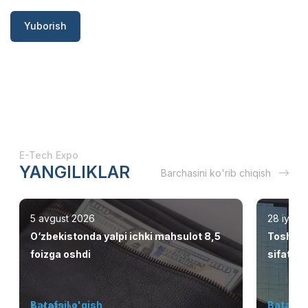
Yuborish
E-Tech Expo
YANGILIKLAR
Barchasini ko'rib chiqish
5 avgust 2026
28 iyul 
O‘zbekistonda yalpi ichki mahsulot 8,5
Toshken
foizga oshdi
sifatid
Batafsil o'qish
Batafsil