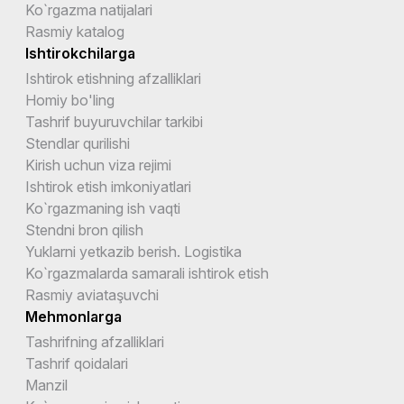
Ko`rgazma natijalari
Rasmiy katalog
Ishtirokchilarga
Ishtirok etishning afzalliklari
Homiy bo'ling
Tashrif buyuruvchilar tarkibi
Stendlar qurilishi
Kirish uchun viza rejimi
Ishtirok etish imkoniyatlari
Ko`rgazmaning ish vaqti
Stendni bron qilish
Yuklarni yetkazib berish. Logistika
Ko`rgazmalarda samarali ishtirok etish
Rasmiy aviataşuvchi
Mehmonlarga
Tashrifning afzalliklari
Tashrif qoidalari
Manzil