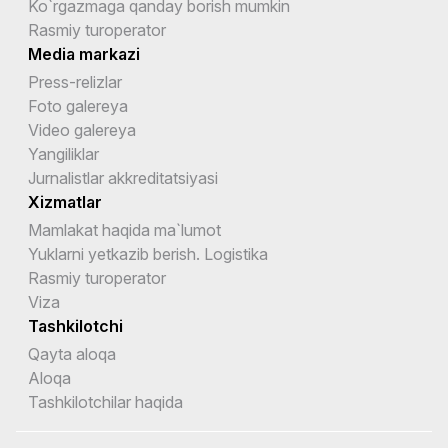
Ko`rgazmaga qanday borish mumkin
Rasmiy turoperator
Media markazi
Press-relizlar
Foto galereya
Video galereya
Yangiliklar
Jurnalistlar akkreditatsiyasi
Xizmatlar
Mamlakat haqida ma`lumot
Yuklarni yetkazib berish. Logistika
Rasmiy turoperator
Viza
Tashkilotchi
Qayta aloqa
Aloqa
Tashkilotchilar haqida