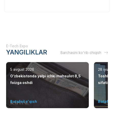
E-Tech Expo
YANGILIKLAR
Barchasini ko'rib chiqish
5 avgust 2026
28 iyul 2
O‘zbekistonda yalpi ichki mahsulot 8,5
Toshken
foizga oshdi
sifatid
Batafsil o'qish
Batafsil 