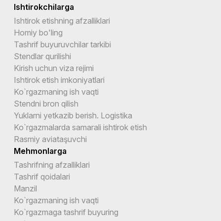
Ishtirokchilarga
Ishtirok etishning afzalliklari
Homiy bo'ling
Tashrif buyuruvchilar tarkibi
Stendlar qurilishi
Kirish uchun viza rejimi
Ishtirok etish imkoniyatlari
Ko`rgazmaning ish vaqti
Stendni bron qilish
Yuklarni yetkazib berish. Logistika
Ko`rgazmalarda samarali ishtirok etish
Rasmiy aviataşuvchi
Mehmonlarga
Tashrifning afzalliklari
Tashrif qoidalari
Manzil
Ko`rgazmaning ish vaqti
Ko`rgazmaga tashrif buyuring