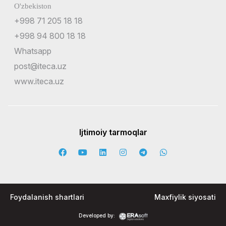
O'zbekiston
+998 71 205 18 18
+998 94 800 18 18
Whatsapp
post@iteca.uz
www.iteca.uz
Ijtimoiy tarmoqlar
Foydalanish shartlari
Maxfiylik siyosati
Developed by: