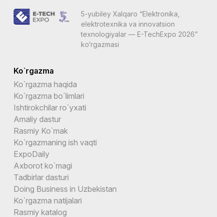
5-yubiley Xalqaro “Elektronika,
elektrotexnika va innovatsion
texnologiyalar — E-TechExpo 2026”
ko‘rgazmasi
Ko`rgazma
Ko`rgazma haqida
Ko`rgazma bo`limlari
Ishtirokchilar ro`yxati
Amaliy dastur
Rasmiy Ko`mak
Ko`rgazmaning ish vaqti
ExpoDaily
Axborot ko`magi
Tadbirlar dasturi
Doing Business in Uzbekistan
Ko`rgazma natijalari
Rasmiy katalog