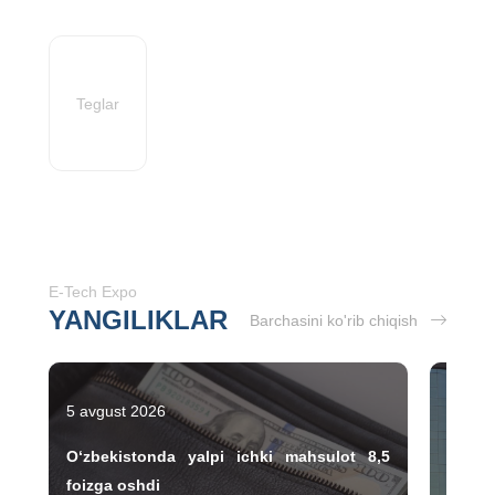
Teglar
E-Tech Expo
YANGILIKLAR
Barchasini ko'rib chiqish
5 avgust 2026
28 iyu
O‘zbekistonda yalpi ichki mahsulot 8,5
Toshk
foizga oshdi
mavqe