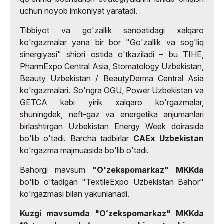
uchun noyob imkoniyat yaratadi.
Tibbiyot va go'zallik sanoatidagi xalqaro
ko'rgazmalar yana bir bor "Go'zallik va sog'liq
sinergiyasi" shiori ostida o'tkaziladi – bu TIHE,
PharmExpo Central Asia, Stomatology Uzbekistan,
Beauty Uzbekistan / BeautyDerma Central Asia
ko'rgazmalari. So'ngra OGU, Power Uzbekistan va
GETCA kabi yirik xalqaro ko'rgazmalar,
shuningdek, neft-gaz va energetika anjumanlari
birlashtirgan Uzbekistan Energy Week doirasida
bo'lib o'tadi. Barcha tadbirlar
CAEx Uzbekistan
ko'rgazma majmuasida bo'lib o'tadi.
Bahorgi mavsum
"O'zekspomarkaz" MKKda
bo'lib o'tadigan "TextileExpo Uzbekistan Bahor"
ko'rgazmasi bilan yakunlanadi.
Kuzgi mavsumda
"Oʻzekspomarkaz" MKKda