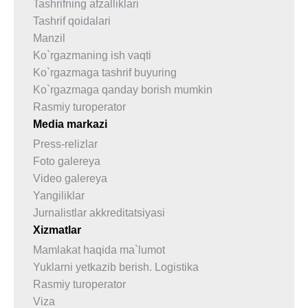
Tashrifning afzalliklari
Tashrif qoidalari
Manzil
Ko`rgazmaning ish vaqti
Ko`rgazmaga tashrif buyuring
Ko`rgazmaga qanday borish mumkin
Rasmiy turoperator
Media markazi
Press-relizlar
Foto galereya
Video galereya
Yangiliklar
Jurnalistlar akkreditatsiyasi
Xizmatlar
Mamlakat haqida ma`lumot
Yuklarni yetkazib berish. Logistika
Rasmiy turoperator
Viza