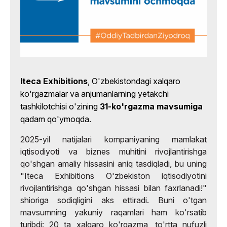
Iteca Exhibitions
, O'zbekistondagi xalqaro
ko'rgazmalar va anjumanlarning yetakchi
tashkilotchisi o'zining
31-ko'rgazma mavsumiga
qadam qo'ymoqda.
2025-yil natijalari kompaniyaning mamlakat
iqtisodiyoti va biznes muhitini rivojlantirishga
qo'shgan amaliy hissasini aniq tasdiqladi, bu uning
"Iteca Exhibitions O'zbekiston iqtisodiyotini
rivojlantirishga qo'shgan hissasi bilan faxrlanadi!"
shioriga sodiqligini aks ettiradi. Buni o'tgan
mavsumning yakuniy raqamlari ham ko'rsatib
turibdi: 20 ta xalqaro ko'rgazma, to'rtta nufuzli