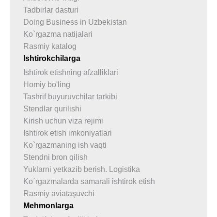
Tadbirlar dasturi
Doing Business in Uzbekistan
Ko`rgazma natijalari
Rasmiy katalog
Ishtirokchilarga
Ishtirok etishning afzalliklari
Homiy bo'ling
Tashrif buyuruvchilar tarkibi
Stendlar qurilishi
Kirish uchun viza rejimi
Ishtirok etish imkoniyatlari
Ko`rgazmaning ish vaqti
Stendni bron qilish
Yuklarni yetkazib berish. Logistika
Ko`rgazmalarda samarali ishtirok etish
Rasmiy aviataşuvchi
Mehmonlarga