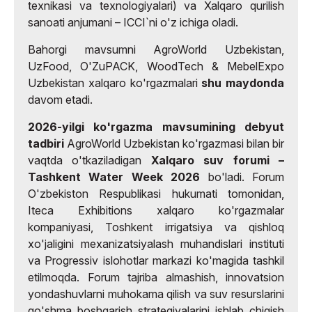
texnikasi va texnologiyalari) va Xalqaro qurilish
sanoati anjumani – ICCI`ni o'z ichiga oladi.
Bahorgi mavsumni AgroWorld Uzbekistan,
UzFood, O'ZuPACK, WoodTech & MebelExpo
Uzbekistan xalqaro ko'rgazmalari
shu maydonda
davom etadi.
2026-yilgi ko'rgazma mavsumining debyut
tadbiri
AgroWorld Uzbekistan ko'rgazmasi bilan bir
vaqtda o'tkaziladigan
Xalqaro suv forumi –
Tashkent Water Week 2026
bo'ladi. Forum
O'zbekiston Respublikasi hukumati tomonidan,
Iteca Exhibitions xalqaro ko'rgazmalar
kompaniyasi, Toshkent irrigatsiya va qishloq
xo'jaligini mexanizatsiyalash muhandislari instituti
va Progressiv islohotlar markazi ko'magida tashkil
etilmoqda. Forum tajriba almashish, innovatsion
yondashuvlarni muhokama qilish va suv resurslarini
qo'shma boshqarish strategiyalarini ishlab chiqish