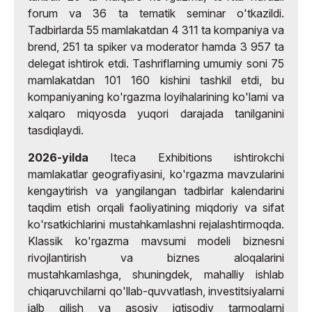
forum va 36 ta tematik seminar o'tkazildi.
Tadbirlarda 55 mamlakatdan 4 311 ta kompaniya va
brend, 251 ta spiker va moderator hamda 3 957 ta
delegat ishtirok etdi. Tashriflarning umumiy soni 75
mamlakatdan 101 160 kishini tashkil etdi, bu
kompaniyaning ko'rgazma loyihalarining ko'lami va
xalqaro miqyosda yuqori darajada tanilganini
tasdiqlaydi.
2026-yilda
Iteca Exhibitions ishtirokchi
mamlakatlar geografiyasini, ko'rgazma mavzularini
kengaytirish va yangilangan tadbirlar kalendarini
taqdim etish orqali faoliyatining miqdoriy va sifat
ko'rsatkichlarini mustahkamlashni rejalashtirmoqda.
Klassik ko'rgazma mavsumi modeli biznesni
rivojlantirish va biznes aloqalarini
mustahkamlashga, shuningdek, mahalliy ishlab
chiqaruvchilarni qo'llab-quvvatlash, investitsiyalarni
jalb qilish va asosiy iqtisodiy tarmoqlarni