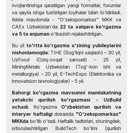
rivojlantirishga qaratilgan yangi formatlar, forumlar
va qayta ishga tushirilgan loyihalar bilan to'ldiriladi.
Ikkita maydonda - "O'zekspomarkaz" MKK va
CAEx Uzbekistan'da
22 ta xalqaro ko'rgazma
va 5 ta anjuman
o'tkazish rejalashtirilgan.
Bu yil
to'rtta ko'rgazma o'zining yubileylarini
nishonlamoqda
: TIHE (Sog'liqni saqlash) – 30 yil,
UzFood (Oziq-ovqat sanoati) – 25 yil,
MiningMetals Uzbekistan (Tog'-kon ishi va
metallurgiya) – 20 yil, E-TechExpo (Elektronika va
innovatsion texnologiyalar) – 5 yil.
Bahorgi ko'rgazma mavsumni mamlakatning
yetakchi qurilish ko'rgazmasi - UzBuild
ochadi.
Ko'rgazma
O'zbekiston qurilish va
interyer haftaligi
doirasida
"O'zekspomarkaz"
MKKda
bo'lib o'tadi. Haftalik tadbirlari, shuningdek,
ixtisoslashtirilgan BuildTech bo'limi (qurilish