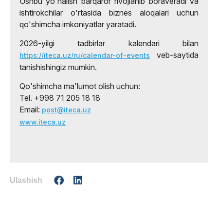
Ushbu yo'nalish barqaror rivojlanib boraveradi va
ishtirokchilar o'rtasida biznes aloqalari uchun
qo'shimcha imkoniyatlar yaratadi.
2026-yilgi tadbirlar kalendari bilan
veb-saytida
https://iteca.uz/ru/calendar-of-events
tanishishingiz mumkin.
Qo'shimcha ma'lumot olish uchun:
Теl. +998 71 205 18 18
Email:
post@iteca.uz
www.iteca.uz
Ulashish