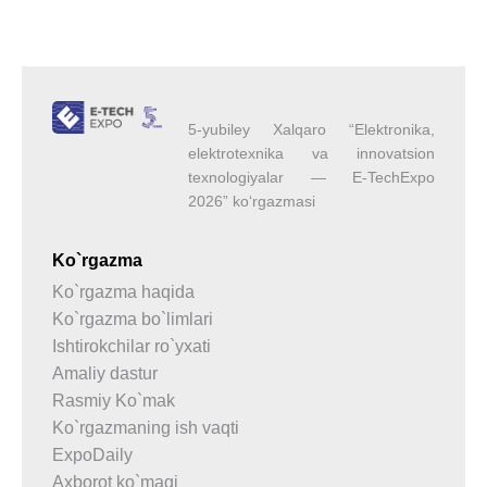
5-yubiley Xalqaro “Elektronika,
elektrotexnika va innovatsion
texnologiyalar — E-TechExpo
2026” ko‘rgazmasi
Ko`rgazma
Ko`rgazma haqida
Ko`rgazma bo`limlari
Ishtirokchilar ro`yxati
Amaliy dastur
Rasmiy Ko`mak
Ko`rgazmaning ish vaqti
ExpoDaily
Axborot ko`magi