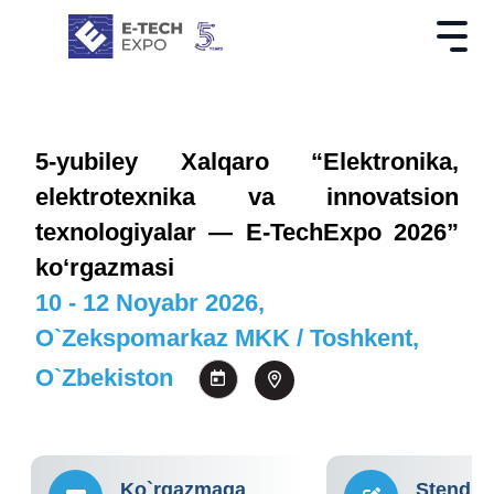
5-yubiley Xalqaro “Elektronika,
elektrotexnika va innovatsion
texnologiyalar — E-TechExpo 2026”
ko‘rgazmasi
10 - 12 Noyabr 2026,
O`zekspomarkaz MKK / Toshkent,
O`zbekiston
Ko`rgazmaga
Stend