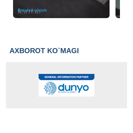
Batafsil o'qish
Batafs
AXBOROT KO`MAGI