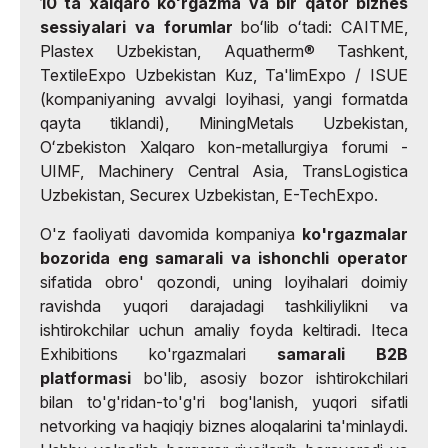
10 ta xalqaro koʻrgazma va bir qator biznes
sessiyalari va forumlar
boʻlib oʻtadi: CAITME,
Plastex Uzbekistan, Aquatherm® Tashkent,
TextileExpo Uzbekistan Kuz, Ta'limExpo / ISUE
(kompaniyaning avvalgi loyihasi, yangi formatda
qayta tiklandi), MiningMetals Uzbekistan,
Oʻzbekiston Xalqaro kon-metallurgiya forumi -
UIMF, Machinery Central Asia, TransLogistica
Uzbekistan, Securex Uzbekistan, E-TechExpo.
O'z faoliyati davomida kompaniya
ko'rgazmalar
bozorida eng samarali va ishonchli operator
sifatida obro' qozondi, uning loyihalari doimiy
ravishda yuqori darajadagi tashkiliylikni va
ishtirokchilar uchun amaliy foyda keltiradi. Iteca
Exhibitions ko'rgazmalari
samarali B2B
platformasi
bo'lib, asosiy bozor ishtirokchilari
bilan to'g'ridan-to'g'ri bog'lanish, yuqori sifatli
netvorking va haqiqiy biznes aloqalarini ta'minlaydi.