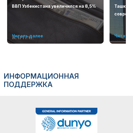
ВВП Узбекистана увеличился на 8,5%
Ташкент
соврем
Читать далее
Читать 
ИНФОРМАЦИОННАЯ
ПОДДЕРЖКА