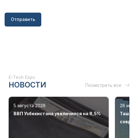
Отправить
E-Tech Expo
НОВОСТИ
Посмотреть все
5 августа 2026
28 июля
ВВП Узбекистана увеличился на 8,5%
Ташкент
соврем