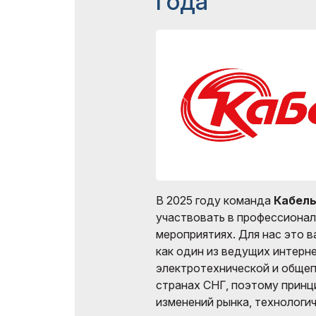
года
Uzbekistan
Эффектив
выставк
Итоги выставки
Официал
Официальный каталог
авиапере
В 2025 году команда
Кабель
участвовать в профессиона
мероприятиях. Для нас это в
как один из ведущих интерн
электротехнической и обще
странах СНГ, поэтому принц
изменений рынка, технологич