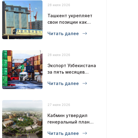
28 июля 2026
Ташкент укрепляет
свои позиции как
современный
Читать далее
мегаполис
28 июля 2026
Экспорт Узбекистана
за пять месяцев
достиг 12,6 млрд
Читать далее
долларов
27 июля 2026
Кабмин утвердил
генеральный план
развития Бухары до
Читать далее
2043 года