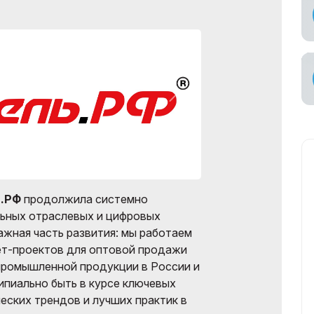
ное участие в
ах
ьный
возчик
.РФ
продолжила системно
льных отраслевых и цифровых
ажная часть развития: мы работаем
ет-проектов для оптовой продажи
промышленной продукции в России и
ипиально быть в курсе ключевых
еских трендов и лучших практик в