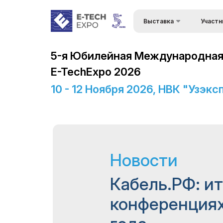
Выставка
Участн
О выставке
Преимущ
5-я Юбилейная Международная 
Разделы выставки
Станьте
E-TechExpo 2026
Список участников
Состав 
10 - 12 Ноября 2026, НВК "Узэк
Деловая программа
Застрой
Официальная поддержка
Визовый 
въезда
Режим работы выставки
Формы уч
Новости
выставк
ExpoDaily
Режим р
Информационная
Кабель.РФ: ит
поддержка
Заброни
конференциях
Программа мероприятий
Доставка
Таможен
Doing Business in