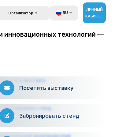
ЛИЧНЫЙ
RU
Организатор
КАБИНЕТ
Обратная связь
UZ
стране
и инновационных технологий —
Kонтакты
EN
 и
луги
Об организаторах
ZH
ур
Посетить выставку
Забронировать стенд